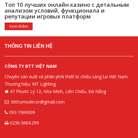
Топ 10 лучших онлайн казино с детальным
анализом условий, функционала и
репутации игровых платформ
Xem thêm
THÔNG TIN LIÊN HỆ
CÔNG TY BTT VIỆT NAM
Chuyên sản xuất và phân phối thiết bị chiếu sáng tại Việt Nam.
Thương hiệu: MT Lighting.
47 Phước Lý 12, Hòa Minh, Liên Chiểu, Đà Nẵng
btthomedecor@gmail.com
093 1969009
0236.3684.299