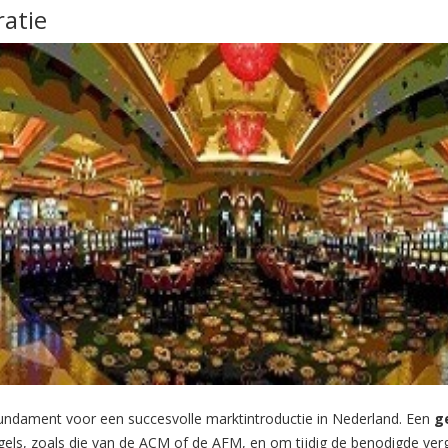
ratie
undament voor een succesvolle marktintroductie in Nederland. Een
g
els, zoals die van de ACM of de AFM, en om tijdig de benodigde verg