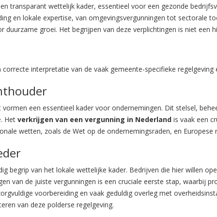
n transparant wettelijk kader, essentieel voor een gezonde bedrijfs
ing en lokale expertise, van omgevingsvergunningen tot sectorale to
r duurzame groei. Het begrijpen van deze verplichtingen is niet een h
n correcte interpretatie van de vaak gemeente-specifieke regelgeving
chthouder
vormen een essentieel kader voor ondernemingen. Dit stelsel, beheer
e. Het
verkrijgen van een vergunning in Nederland
is vaak een cr
ionale wetten, zoals de Wet op de ondernemingsraden, en Europese r
eder
 begrip van het lokale wettelijke kader. Bedrijven die hier willen o
jgen van de juiste vergunningen is een cruciale eerste stap, waarbij 
rgvuldige voorbereiding en vaak geduldig overleg met overheidsinst
eren van deze polderse regelgeving.