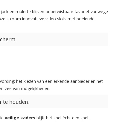
kjack en roulette blijven onbetwistbaar favoriet vanwege
loze stroom innovatieve video slots met boeiende
scherm.
twording: het kiezen van een erkende aanbieder en het
 een zee van mogelijkheden.
n te houden.
die
veilige kaders
blijft het spel écht een spel.