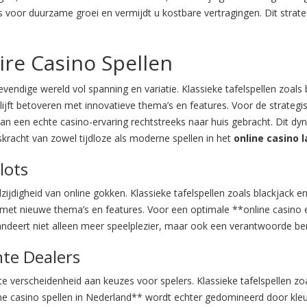
asis voor duurzame groei en vermijdt u kostbare vertragingen. Dit stra
ire Casino Spellen
evendige wereld vol spanning en variatie. Klassieke tafelspellen zoals 
blijft betoveren met innovatieve thema’s en features. Voor de strateg
van een echte casino-ervaring rechtstreeks naar huis gebracht. Dit 
kracht van zowel tijdloze als moderne spellen in het
online casino 
lots
ijdigheid van online gokken. Klassieke tafelspellen zoals blackjack en 
met nieuwe thema’s en features. Voor een optimale **online casino e
andeert niet alleen meer speelplezier, maar ook een verantwoorde be
hte Dealers
te verscheidenheid aan keuzes voor spelers. Klassieke tafelspellen zoa
ne casino spellen in Nederland** wordt echter gedomineerd door kleu