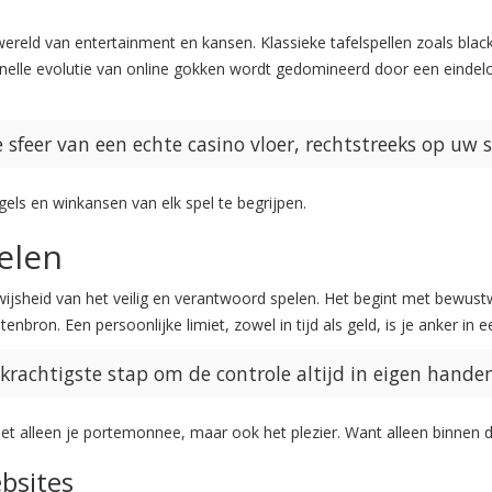
wereld van entertainment en kansen. Klassieke tafelspellen zoals blac
dsnelle evolutie van online gokken wordt gedomineerd door een einde
sfeer van een echte casino vloer, rechtstreeks op uw 
els en winkansen van elk spel te begrijpen.
elen
e wijsheid van het veilig en verantwoord spelen. Het begint met bewus
tenbron. Een persoonlijke limiet, zowel in tijd als geld, is je anker in
e krachtigste stap om de controle altijd in eigen hande
et alleen je portemonnee, maar ook het plezier. Want alleen binnen 
bsites