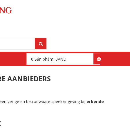
ÁNG
0
Sản phẩm:
0
VND
RE AANBIEDERS
 een veilige en betrouwbare speelomgeving bij
erkende
t