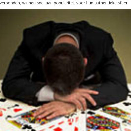
erbonden, winnen snel aan populariteit voor hun authentieke sfeer.