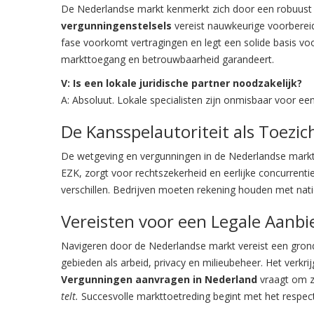
De Nederlandse markt kenmerkt zich door een robuust e
vergunningenstelsels
vereist nauwkeurige voorbereid
fase voorkomt vertragingen en legt een solide basis voo
markttoegang en betrouwbaarheid garandeert.
V: Is een lokale juridische partner noodzakelijk?
A: Absoluut. Lokale specialisten zijn onmisbaar voor ee
De Kansspelautoriteit als Toezi
De wetgeving en vergunningen in de Nederlandse markt 
EZK, zorgt voor rechtszekerheid en eerlijke concurrenti
verschillen. Bedrijven moeten rekening houden met nat
Vereisten voor een Legale Aanbi
Navigeren door de Nederlandse markt vereist een grondig
gebieden als arbeid, privacy en milieubeheer. Het verkri
Vergunningen aanvragen in Nederland
vraagt om zo
telt.
Succesvolle markttoetreding begint met het respect