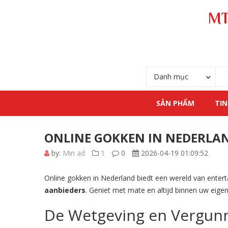
MT
Danh mục
SẢN PHẨM
TIN
ONLINE GOKKEN IN NEDERLA
by:
Min ad
1
0
2026-04-19 01:09:52
Online gokken in Nederland biedt een wereld van enter
aanbieders
. Geniet met mate en altijd binnen uw eige
De Wetgeving en Vergunn