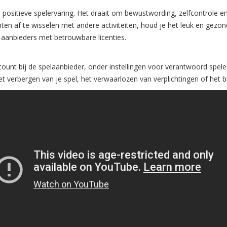
positieve spelervaring. Het draait om bewustwording, zelfcontrole en 
nten af te wisselen met andere activiteiten, houd je het leuk en gez
aanbieders met betrouwbare licenties.
count bij de spelaanbieder, onder instellingen voor verantwoord spele
 verbergen van je spel, het verwaarlozen van verplichtingen of het bl