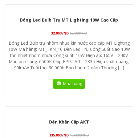
Bóng Led Bulb Trụ MT Lighting 10W Cao Cấp
32,000
VND
52,000
VND
Bóng Led Bulb trụ nhôm nhựa kín nước cao cấp MT Lighting
10W Mã hàng: MT_TKN_10 Đèn Led Trụ Công Suất Cao 10W
tản nhiệt nhôm nhựa Công suất: 10W Điện áp: 165V – 240V
Màu ánh sáng: 6500K Chip EPISTAR – 2835 Hiệu suất quang:
90lm/w Tuổi thọ: 30.000h Bảo hành: 2 năm Thương […]
Mua hàng
Đèn Khẩn Cấp AKT
135,000
VND
194,000
VND