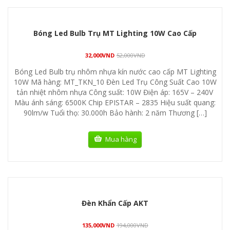
Bóng Led Bulb Trụ MT Lighting 10W Cao Cấp
32,000
VND
52,000
VND
Bóng Led Bulb trụ nhôm nhựa kín nước cao cấp MT Lighting
10W Mã hàng: MT_TKN_10 Đèn Led Trụ Công Suất Cao 10W
tản nhiệt nhôm nhựa Công suất: 10W Điện áp: 165V – 240V
Màu ánh sáng: 6500K Chip EPISTAR – 2835 Hiệu suất quang:
90lm/w Tuổi thọ: 30.000h Bảo hành: 2 năm Thương […]
Mua hàng
Đèn Khẩn Cấp AKT
135,000
VND
194,000
VND