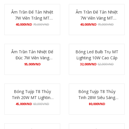
Âm Trần Đế Tản Nhiệt
Âm Trần Đế Tản Nhiệt
7W Viền Trắng MT
7W Viền Vàng MT
Lighting
Lighting
40,000
VND
70,000
VND
40,000
VND
70,000
VND
Mua hàng
Mua hàng
Âm Trần Tản Nhiệt Đế
Bóng Led Bulb Trụ MT
Đúc 7W Viền Vàng
Lighting 10W Cao Cấp
VEGA
95,000
VND
32,000
VND
52,000
VND
Mua hàng
Mua hàng
Bóng Tuýp T8 Thủy
Bóng Tuýp T8 Thủy
Tinh 20W MT Lighting
Tinh 28W Siêu Sáng
– MT_TT20_ECO
MT Lighting –
45,000
VND
60,000
VND
80,000
VND
MT_TT28_SS – Đầu
Mua hàng
Mua hàng
Nhôm Vàng