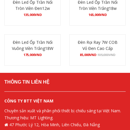
Đèn Led Ốp Trần Nổi
Đèn Led Ốp Trần Nổi
Tròn Viền Đen12w
Tròn Viền Trắng18w
135,000
VND
165,000
VND
Mua hàng
Mua hàng
Đèn Led Ốp Trần Nổi
Đèn Rọi Ray 7W COB
Vuông Viền Trắng18W
Vỏ Đen Cao Cấp
175,000
VND
85,000
VND
105,000
VND
Mua hàng
Mua hàng
THÔNG TIN LIÊN HỆ
CÔNG TY BTT VIỆT NAM
Chuyên sản xuất và phân phối thiết bị chiếu sáng tại Việt Nam.
Thương hiệu: MT Lighting.
47 Phước Lý 12, Hòa Minh, Liên Chiểu, Đà Nẵng