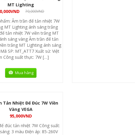
MT Lighting
0,000
VND
70,000
VND
phẩm: Âm trần đế tản nhiệt 7W
ng MT Lighting ánh sáng trắng
đế tản nhiệt 7W viền trắng MT
 ánh sáng vàng Âm trần đế tản
viền trắng MT Lighting ánh sáng
 Mã SP: MT_ATT7 Xuất sứ: Việt
 Công suất thực: 7W […]
Mua hàng
 Tản Nhiệt Đế Đúc 7W Viền
Vàng VEGA
95,000
VND
đế đúc tản nhiệt 7W Công suất:
sáng: 3 màu Điện áp: 85-260V