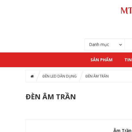
MT
Danh mục
SẢN PHẨM
TIN
ĐÈN LED DÂN DỤNG
ĐÈN ÂM TRẦN
ĐÈN ÂM TRẦN
Âm Trần 