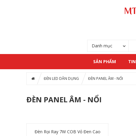
MT
Danh mục
SẢN PHẨM
TIN
ĐÈN LED DÂN DỤNG
ĐÈN PANEL ÂM - NỔI
ĐÈN PANEL ÂM - NỔI
Đèn Rọi Ray 7W COB Vỏ Đen Cao