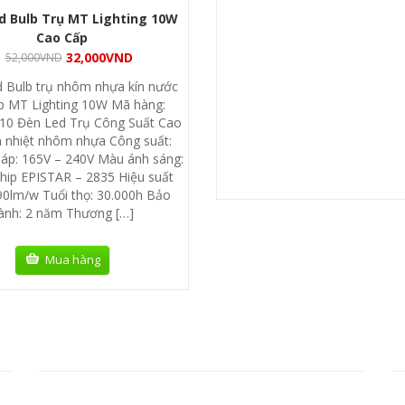
d Bulb Trụ MT Lighting 10W
Cao Cấp
32,000
VND
52,000
VND
 Bulb trụ nhôm nhựa kín nước
p MT Lighting 10W Mã hàng:
0 Đèn Led Trụ Công Suất Cao
 nhiệt nhôm nhựa Công suất:
áp: 165V – 240V Màu ánh sáng:
hip EPISTAR – 2835 Hiệu suất
90lm/w Tuổi thọ: 30.000h Bảo
ành: 2 năm Thương […]
Mua hàng
DỊCH VỤ CHÍNH
F
» Hướng dẫn mua hàng