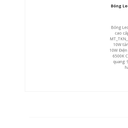
Bóng Le
Bóng Led
cao cấ
MT_TKN_1
10W tản
10W Điện 
6500K C
quang: 
h
THÔNG TIN LIÊN HỆ
CÔNG TY BTT VIỆT NAM