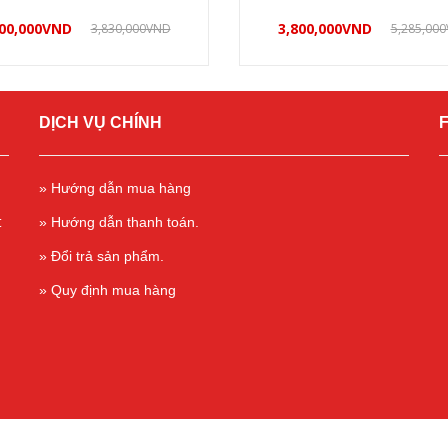
00,000
VND
3,800,000
VND
3,830,000
VND
5,285,000
Mua hàng
Mua hàng
DỊCH VỤ CHÍNH
» Hướng dẫn mua hàng
t
» Hướng dẫn thanh toán.
» Đổi trả sản phẩm.
» Quy định mua hàng