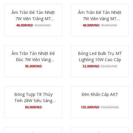
Âm Trần Đế Tản Nhiệt
Âm Trần Đế Tản Nhiệt
7W Viền Trắng MT
7W Viền Vàng MT
Lighting
Lighting
40,000
VND
70,000
VND
40,000
VND
70,000
VND
Mua hàng
Mua hàng
Âm Trần Tản Nhiệt Đế
Bóng Led Bulb Trụ MT
Đúc 7W Viền Vàng
Lighting 10W Cao Cấp
VEGA
95,000
VND
32,000
VND
52,000
VND
Mua hàng
Mua hàng
Bóng Tuýp T8 Thủy
Đèn Khẩn Cấp AKT
Tinh 28W Siêu Sáng
MT Lighting –
80,000
VND
135,000
VND
194,000
VND
MT_TT28_SS – Đầu
Mua hàng
Mua hàng
Nhôm Vàng