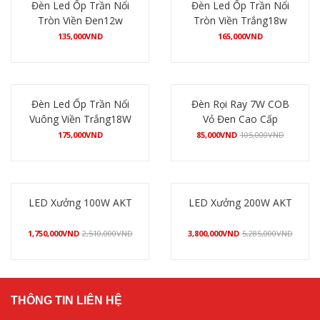
Đèn Led Ốp Trần Nổi
Đèn Led Ốp Trần Nổi
Tròn Viền Đen12w
Tròn Viền Trắng18w
135,000
VND
165,000
VND
Mua hàng
Mua hàng
Đèn Led Ốp Trần Nổi
Đèn Rọi Ray 7W COB
Vuông Viền Trắng18W
Vỏ Đen Cao Cấp
175,000
VND
85,000
VND
105,000
VND
Mua hàng
Mua hàng
LED Xưởng 100W AKT
LED Xưởng 200W AKT
1,750,000
VND
2,510,000
VND
3,800,000
VND
5,285,000
VND
Mua hàng
Mua hàng
THÔNG TIN LIÊN HỆ