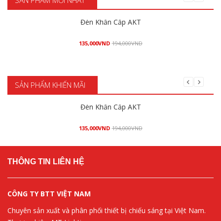
SẢN PHẨM MỚI NHẤT
Đèn Khẩn Cấp AKT
135,000
VND
194,000
VND
Mua hàng
SẢN PHẨM KHIẾN MÃI
Đèn Khẩn Cấp AKT
135,000
VND
194,000
VND
Mua hàng
THÔNG TIN LIÊN HỆ
CÔNG TY BTT VIỆT NAM
Chuyên sản xuất và phân phối thiết bị chiếu sáng tại Việt Nam.