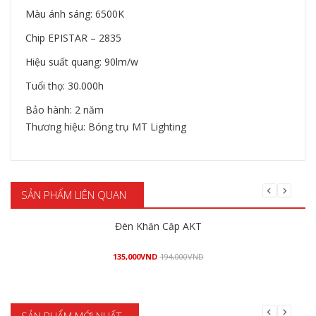
Màu ánh sáng: 6500K
Chip EPISTAR – 2835
Hiệu suất quang: 90lm/w
Tuổi thọ: 30.000h
Bảo hành: 2 năm
Thương hiệu: Bóng trụ MT Lighting
SẢN PHẨM LIÊN QUAN
Đèn Khẩn Cấp AKT
135,000
VND
194,000
VND
Mua hàng