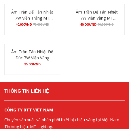
Âm Trần Đế Tản Nhiệt
Âm Trần Đế Tản Nhiệt
7W Viền Trắng MT
7W Viền Vàng MT
Lighting
Lighting
40,000
VND
70,000
VND
40,000
VND
70,000
VND
Mua hàng
Mua hàng
Âm Trần Tản Nhiệt Đế
Đúc 7W Viền Vàng
VEGA
95,000
VND
Mua hàng
THÔNG TIN LIÊN HỆ
CÔNG TY BTT VIỆT NAM
Chuyên sản xuất và phân phối thiết bị chiếu sáng tại Việt Nam.
Thương hiệu: MT Lighting.