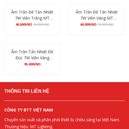
Âm Trần Đế Tản Nhiệt
Âm Trần Đế Tản Nhiệt
7W Viền Trắng MT
7W Viền Vàng MT
Lighting
Lighting
40,000
VND
70,000
VND
40,000
VND
70,000
VND
Mua hàng
Mua hàng
Âm Trần Tản Nhiệt Đế
Đúc 7W Viền Vàng
VEGA
95,000
VND
Mua hàng
THÔNG TIN LIÊN HỆ
CÔNG TY BTT VIỆT NAM
Chuyên sản xuất và phân phối thiết bị chiếu sáng tại Việt Nam.
Thương hiệu: MT Lighting.