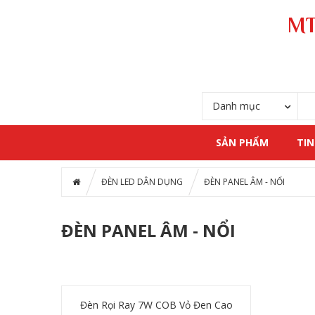
MT
Danh mục
SẢN PHẨM
TIN
ĐÈN LED DÂN DỤNG
ĐÈN PANEL ÂM - NỔI
ĐÈN PANEL ÂM - NỔI
Đèn Rọi Ray 7W COB Vỏ Đen Cao