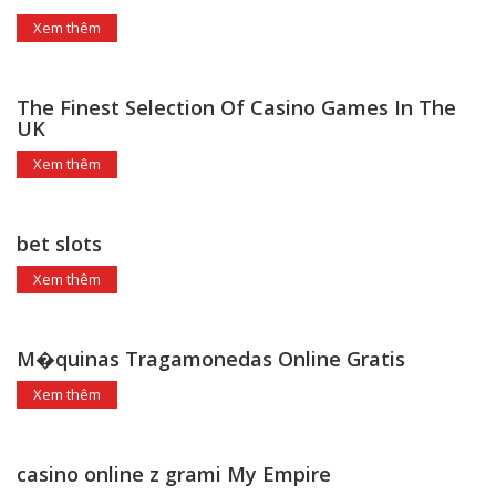
Xem thêm
The Finest Selection Of Casino Games In The
UK
Xem thêm
bet slots
Xem thêm
M�quinas Tragamonedas Online Gratis
Xem thêm
casino online z grami My Empire