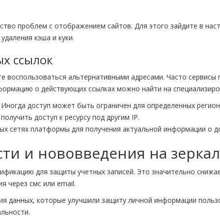
тво проблем с отображением сайтов. Для этого зайдите в наст
удаления кэша и куки.
ых ссылок
е воспользоваться альтернативными адресами. Часто сервисы п
формацию о действующих ссылках можно найти на специализиров
 Иногда доступ может быть ограничен для определенных регион
олучить доступ к ресурсу под другим IP.
ых сетях платформы для получения актуальной информации о д
ти и нововведения на зеркал
фикацию для защиты учетных записей. Это значительно снижае
 через смс или email.
я данных, которые улучшили защиту личной информации пользо
льности.