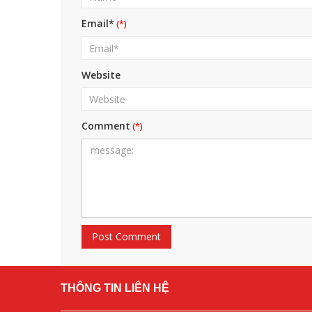
Email*
Website
Comment
THÔNG TIN LIÊN HỆ