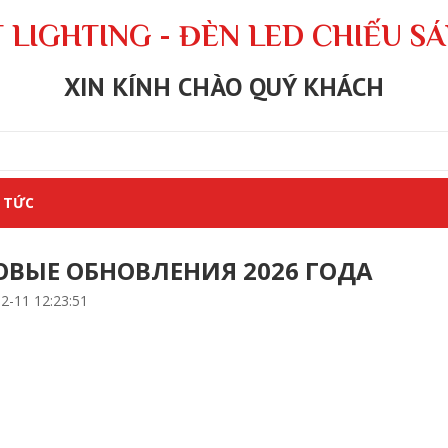
 LIGHTING - ĐÈN LED CHIẾU S
XIN KÍNH CHÀO QUÝ KHÁCH
 TỨC
ОВЫЕ ОБНОВЛЕНИЯ 2026 ГОДА
2-11 12:23:51