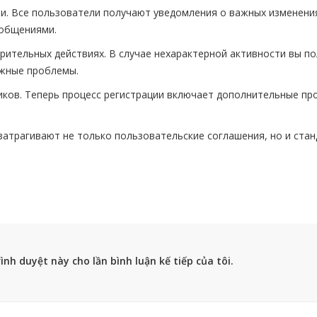
и. Все пользователи получают уведомления о важных изменени
ообщениями.
ительных действиях. В случае нехарактерной активности вы п
ожные проблемы.
ков. Теперь процесс регистрации включает дополнительные про
затрагивают не только пользовательские соглашения, но и ста
ình duyệt này cho lần bình luận kế tiếp của tôi.