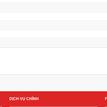
DỊCH VỤ CHÍNH