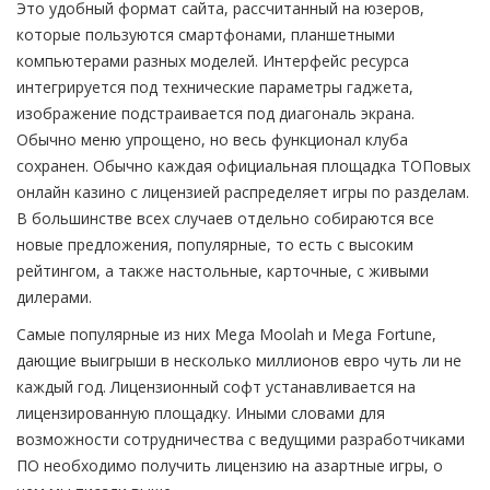
Это удобный формат сайта, рассчитанный на юзеров,
которые пользуются смартфонами, планшетными
компьютерами разных моделей. Интерфейс ресурса
интегрируется под технические параметры гаджета,
изображение подстраивается под диагональ экрана.
Обычно меню упрощено, но весь функционал клуба
сохранен. Обычно каждая официальная площадка ТОПовых
онлайн казино с лицензией распределяет игры по разделам.
В большинстве всех случаев отдельно собираются все
новые предложения, популярные, то есть с высоким
рейтингом, а также настольные, карточные, с живыми
дилерами.
Самые популярные из них Mega Moolah и Mega Fortune,
дающие выигрыши в несколько миллионов евро чуть ли не
каждый год. Лицензионный софт устанавливается на
лицензированную площадку. Иными словами для
возможности сотрудничества с ведущими разработчиками
ПО необходимо получить лицензию на азартные игры, о