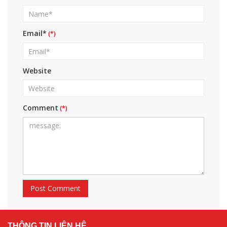
Email*
Website
Comment
THÔNG TIN LIÊN HỆ