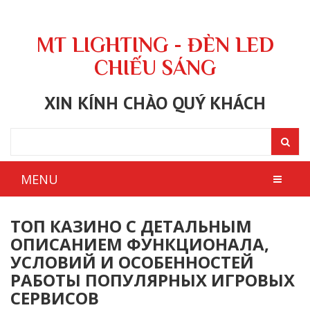
MT LIGHTING - ĐÈN LED
CHIẾU SÁNG
XIN KÍNH CHÀO QUÝ KHÁCH
MENU
ТОП КАЗИНО С ДЕТАЛЬНЫМ
ОПИСАНИЕМ ФУНКЦИОНАЛА,
УСЛОВИЙ И ОСОБЕННОСТЕЙ
РАБОТЫ ПОПУЛЯРНЫХ ИГРОВЫХ
СЕРВИСОВ